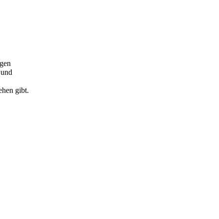
igen
 und
ehen gibt.