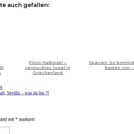
te auch gefallen:
Pilion Halbinsel –
Spanien: So komms
15
verstecktes Juwel in
besten von 
s
Griechenland
 B
ll, Sevilla – was da los ?!
sind mit
*
markiert