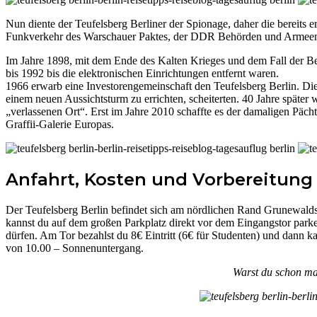
Nun diente der Teufelsberg Berliner der Spionage, daher die bereits 
Funkverkehr des Warschauer Paktes, der DDR Behörden und Armeen
Im Jahre 1898, mit dem Ende des Kalten Krieges und dem Fall der B
bis 1992 bis die elektronischen Einrichtungen entfernt waren.
1966 erwarb eine Investorengemeinschaft den Teufelsberg Berlin. Die
einem neuen Aussichtsturm zu errichten, scheiterten. 40 Jahre späte
„verlassenen Ort“. Erst im Jahre 2010 schaffte es der damaligen Päch
Graffii-Galerie Europas.
Anfahrt, Kosten und Vorbereitung
Der Teufelsberg Berlin befindet sich am nördlichen Rand Grunewalds
kannst du auf dem großen Parkplatz direkt vor dem Eingangstor parke
dürfen. Am Tor bezahlst du 8€ Eintritt (6€ für Studenten) und dann ka
von 10.00 – Sonnenuntergang.
Warst du schon mal