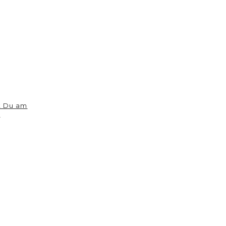
t Du am
…