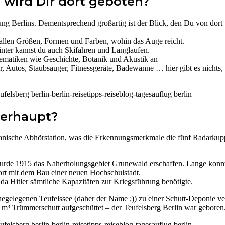
 wird Dir dort geboten?
bung Berlins. Dementsprechend großartig ist der Blick, den Du von dort
n allen Größen, Formen und Farben, wohin das Auge reicht.
nter kannst du auch Skifahren und Langlaufen.
iedenen Thematiken wie Geschichte, Botanik und Akustik a
, Autos, Staubsauger, Fitnessgeräte, Badewanne … hier gibt es nichts,
berhaupt?
anische Abhörstation, was die Erkennungsmerkmale die fünf Radarkup
urde 1915 das Naherholungsgebiet Grunewald erschaffen. Lange konnt
ort mit dem Bau einer neuen Hochschulstadt.
 da Hitler sämtliche Kapazitäten zur Kriegsführung benötigte.
elegenen Teufelssee (daher der Name ;)) zu einer Schutt-Deponie ve
 m³ Trümmerschutt aufgeschüttet – der Teufelsberg Berlin war geboren