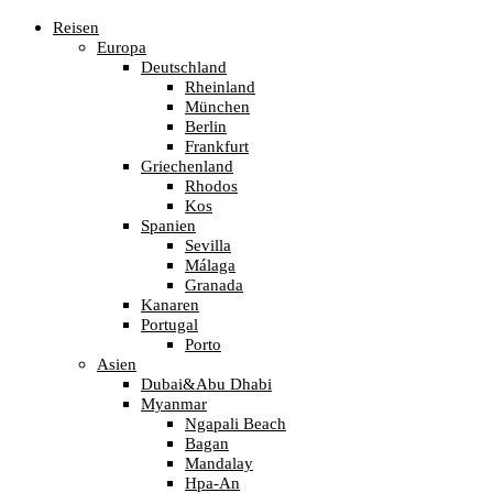
Reisen
Europa
Deutschland
Rheinland
München
Berlin
Frankfurt
Griechenland
Rhodos
Kos
Spanien
Sevilla
Málaga
Granada
Kanaren
Portugal
Porto
Asien
Dubai&Abu Dhabi
Myanmar
Ngapali Beach
Bagan
Mandalay
Hpa-An