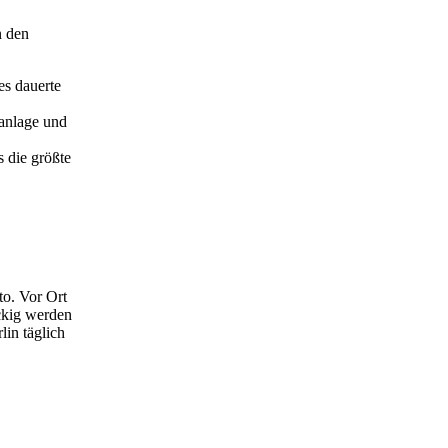
n den
es dauerte
kanlage und
s die größte
to. Vor Ort
eckig werden
lin täglich