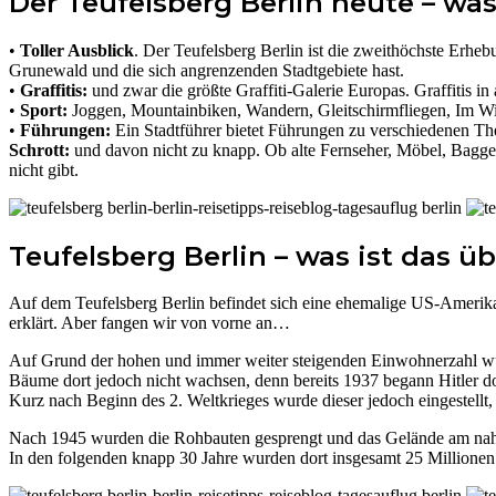
Der Teufelsberg Berlin heute – was
•
Toller Ausblick
. Der Teufelsberg Berlin ist die zweithöchste Erhe
Grunewald und die sich angrenzenden Stadtgebiete hast.
•
Graffitis:
und zwar die größte Graffiti-Galerie Europas. Graffitis i
•
Sport:
Joggen, Mountainbiken, Wandern, Gleitschirmfliegen, Im Wi
•
Führungen:
Ein Stadtführer bietet Führungen zu versch
Schrott:
und davon nicht zu knapp. Ob alte Fernseher, Möbel, Bagger
nicht gibt.
Teufelsberg Berlin – was ist das ü
Auf dem Teufelsberg Berlin befindet sich eine ehemalige US-Amerik
erklärt. Aber fangen wir von vorne an…
Auf Grund der hohen und immer weiter steigenden Einwohnerzahl w
Bäume dort jedoch nicht wachsen, denn bereits 1937 begann Hitler d
Kurz nach Beginn des 2. Weltkrieges wurde dieser jedoch eingestellt,
Nach 1945 wurden die Rohbauten gesprengt und das Gelände am naheg
In den folgenden knapp 30 Jahre wurden dort insgesamt 25 Millionen