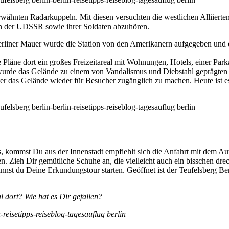
erwähnten Radarkuppeln. Mit diesen versuchten die westlichen Alliierte
 der UDSSR sowie ihrer Soldaten abzuhören.
erliner Mauer wurde die Station von den Amerikanern aufgegeben und 
 Pläne dort ein großes Freizeitareal mit Wohnungen, Hotels, einer Par
r wurde das Gelände zu einem von Vandalismus und Diebstahl geprägten
ter das Gelände wieder für Besucher zugänglich zu machen. Heute ist e
, kommst Du aus der Innenstadt empfiehlt sich die Anfahrt mit dem Au
n. Zieh Dir gemütliche Schuhe an, die vielleicht auch ein bisschen dr
nnst du Deine Erkundungstour starten. Geöffnet ist der Teufelsberg Ber
 dort? Wie hat es Dir gefallen?