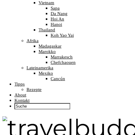
Vietnam
Sapa
Da Nang
Hoi An
Hanoi
Thailand
Koh Yao Yai
Afrika
Madagaskar
Marokko
Marrakesch
Chefchaouen
Lateinamerika
Mexiko
Cancún
Tipps
Rezepte
About
Kontakt