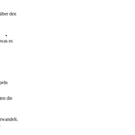
 über den
n •
 was es
peln
en die
rwandelt.
.