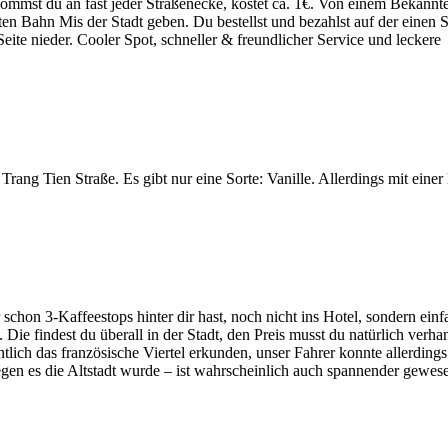
ommst du an fast jeder Straßenecke, kostet ca. 1€. Von einem Bekannt
n Bahn Mis der Stadt geben. Du bestellst und bezahlst auf der einen S
eite nieder. Cooler Spot, schneller & freundlicher Service und leckere
 Trang Tien Straße. Es gibt nur eine Sorte: Vanille. Allerdings mit einer 
chon 3-Kaffeestops hinter dir hast, noch nicht ins Hotel, sondern einf
ie findest du überall in der Stadt, den Preis musst du natürlich verha
lich das französische Viertel erkunden, unser Fahrer konnte allerdings
gen es die Altstadt wurde – ist wahrscheinlich auch spannender gewes