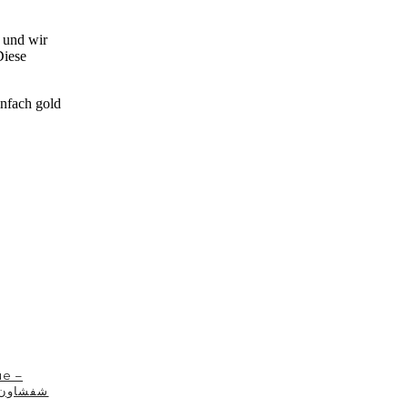
r und wir
Diese
infach gold
ue –
hefchaouen Tipps شفشاون