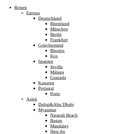
Reisen
Europa
Deutschland
Rheinland
München
Berlin
Frankfurt
Griechenland
Rhodos
Kos
Spanien
Sevilla
Málaga
Granada
Kanaren
Portugal
Porto
Asien
Dubai&Abu Dhabi
Myanmar
Ngapali Beach
Bagan
Mandalay
Hpa-An