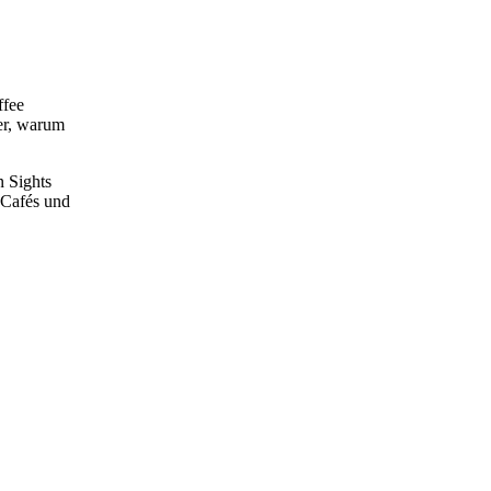
ffee
der, warum
 Sights
 Cafés und