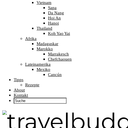
Vietnam
Sapa
Da Nang
Hoi An
Hanoi
Thailand
Koh Yao Yai
Afrika
Madagaskar
Marokko
Marrakesch
Chefchaouen
Lateinamerika
Mexiko
Cancún
Tipps
Rezepte
About
Kontakt