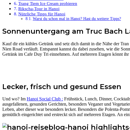
Trang Tiem Ice Cream probieren
Rikscha-Tour in Hanoi
Nützliche Tipps für Hanoi
Warst du schon mal in Hanoi? Hast du weitere Tipps?
Sonnenuntergang am Truc Bach L
Kauf dir ein kühles Getränk und setz dich damit in die Nähe der Tra
Nien Road verläuft. Entspannt kannst du dabei zusehen, wie die Sonn
Getränk im Cafe Duy Tri einnehmen. Auf mehreren Etagen könnt ihr au
Lecker, frisch und gesund Essen
Und wo? Im
Hanoi Social Club :
Frühstück, Lunch, Dinner, Cocktails
ausgefallenen, gesunden Gerichten, besonders Veganer und Vegetarier
Leben, aber dieser war besonders lecker. Besonders die Polenta-Pomm
gemütlich eingerichtet und erstreckt sich auf mehreren Etagen. An e