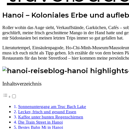
Hanoi – Koloniales Erbe und aufl
Roller wohin das Auge sieht, Verkauffstände, Garküchen, Cafés – sob
geschlürft, meine frisch geschnittene Mango in der Hand hatte und g
mir Südostasien bei meinen letzten Trips immer so gut gefallen hat.
Literaturtempel, Einsäulenpagode, Ho-Chi-Minh-Museum/Mausoleum,
muss ich euch nicht als Tipp geben. Ich erzähle dir von dem besten 
Restaurants für das beste Streetfood – hier kommen meine persönlich
Inhaltsverzeichnis
Sonnenuntergang am Truc Bach Lake
Lecker, frisch und gesund Essen
Kaffee unter bunten Regenschirmen
Die Train Street in Hanoi
Bestes Bahn Mi in Hanoi