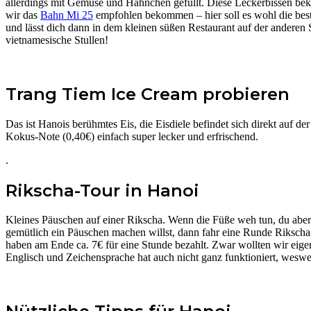
allerdings mit Gemüse und Hähnchen gefüllt. Diese Leckerbissen bek
wir das
Bahn Mi 25
empfohlen bekommen – hier soll es wohl die beste
und lässt dich dann in dem kleinen süßen Restaurant auf der anderen S
vietnamesische Stullen!
Trang Tiem Ice Cream probieren
Das ist Hanois berühmtes Eis, die Eisdiele befindet sich direkt auf der
Kokus-Note (0,40€) einfach super lecker und erfrischend.
.
Rikscha-Tour in Hanoi
Kleines Päuschen auf einer Rikscha. Wenn die Füße weh tun, du aber s
gemütlich ein Päuschen machen willst, dann fahr eine Runde Rikscha. D
haben am Ende ca. 7€ für eine Stunde bezahlt. Zwar wollten wir eigent
Englisch und Zeichensprache hat auch nicht ganz funktioniert, weswe