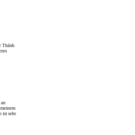
er Thánh
eres
 an
n meinem
 ist sehr