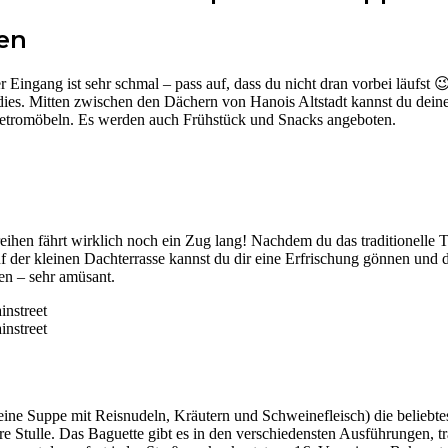
en
er Eingang ist sehr schmal – pass auf, dass du nicht dran vorbei läufst 
ies. Mitten zwischen den Dächern von Hanois Altstadt kannst du dein
 Retromöbeln. Es werden auch Frühstück und Snacks angeboten.
eihen fährt wirklich noch ein Zug lang! Nachdem du das traditionelle T
uf der kleinen Dachterrasse kannst du dir eine Erfrischung gönnen und 
en – sehr amüsant.
ine Suppe mit Reisnudeln, Kräutern und Schweinefleisch) die beliebte
e Stulle. Das Baguette gibt es in den verschiedensten Ausführungen, tra