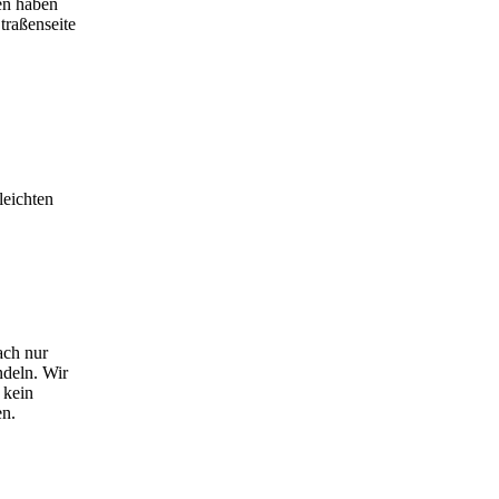
en haben
traßenseite
leichten
ach nur
ndeln. Wir
 kein
en.