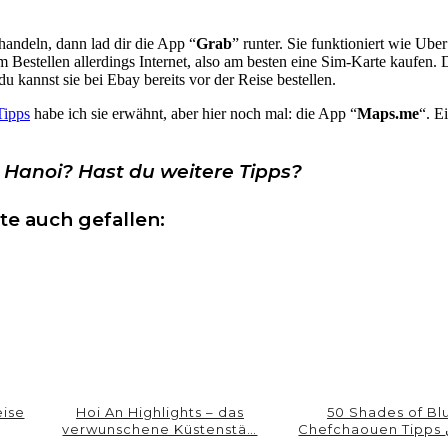
handeln, dann lad dir die App “
Grab
” runter. Sie funktioniert wie Ube
m Bestellen allerdings Internet, also am besten eine Sim-Karte kaufen. 
 kannst sie bei Ebay bereits vor der Reise bestellen.
Tipps
habe ich sie erwähnt, aber hier noch mal: die App “
Maps.me
“. E
n Hanoi?
Hast du weitere Tipps?
te auch gefallen:
eise
Hoi An Highlights – das
50 Shades of Bl
verwunschene Küstenstä…
C