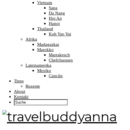
Vietnam
Sapa
Da Nang
Hoi An
Hanoi
Thailand
Koh Yao Yai
Afrika
Madagaskar
Marokko
Marrakesch
Chefchaouen
Lateinamerika
Mexiko
Cancún
Tipps
Rezepte
About
Kontakt