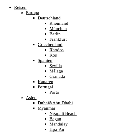
Reisen
Europa
Deutschland
Rheinland
München
Berlin
Frankfurt
Griechenland
Rhodos
Kos
Spanien
Sevilla
Málaga
Granada
Kanaren
Portugal
Porto
Asien
Dubai&Abu Dhabi
Myanmar
Ngapali Beach
Bagan
Mandalay
Hpa-An