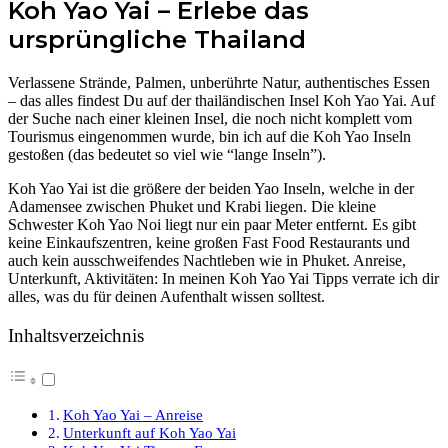
Koh Yao Yai – Erlebe das
ursprüngliche Thailand
Verlassene Strände, Palmen, unberührte Natur, authentisches Essen
– das alles findest Du auf der thailändischen Insel Koh Yao Yai. Auf
der Suche nach einer kleinen Insel, die noch nicht komplett vom
Tourismus eingenommen wurde, bin ich auf die Koh Yao Inseln
gestoßen (das bedeutet so viel wie “lange Inseln”).
Koh Yao Yai ist die größere der beiden Yao Inseln, welche in der
Adamensee zwischen Phuket und Krabi liegen. Die kleine
Schwester Koh Yao Noi liegt nur ein paar Meter entfernt. Es gibt
keine Einkaufszentren, keine großen Fast Food Restaurants und
auch kein ausschweifendes Nachtleben wie in Phuket. Anreise,
Unterkunft, Aktivitäten: In meinen Koh Yao Yai Tipps verrate ich dir
alles, was du für deinen Aufenthalt wissen solltest.
Inhaltsverzeichnis
Koh Yao Yai – Anreise
Unterkunft auf Koh Yao Yai