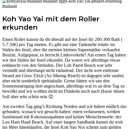
Koh Yao Yai mit dem Roller
erkunden
Einen Roller kannst du dir überall auf der Insel für 200-300 Bath (
5-7.50€) pro Tag mieten. Es gibt nur eine Tankstelle relativ im
Süden der Insel, aber die meisten kleinen Supermärkte verkaufen
Benzin. Aufgepasst, es herrscht Linksverkehr! Am ersten Tag haben
wir den Süden der Insel erkundet. Da waren wir allerdings etwas
enttäuscht von den Stränden. Der Loh Pared Beach war sehr
vermüllt und überhaupt nicht einladend. Der nicht weit entfernte
Strand am Glow Elixir (Ao Muong Beach) ist dagegen sehr sauber,
aber nicht sonderlich spektakulär. Gerne hätten wir uns den
Sonnenuntergang dort angeschaut, allerdings war es an dem Tag zu
bewölkt und wir wollten nicht im Dunkeln noch nach Hause düsen.
Soll aber sehr schön sein 😉
Am zweiten Tag ging’s Richtung Norden und wir haben endlich das
gefunden, wonach wir gesucht haben: einen verlassenen, weißen
Sandstrand mit Kokosnusspalmen und keiner Menschenseele: der
Lua Ham Haad Beach. Auf einer langen Sandbank kannst du weit
ins Meer hineinlaufen, die Insel Koh Yao Noi scheint zum greifen