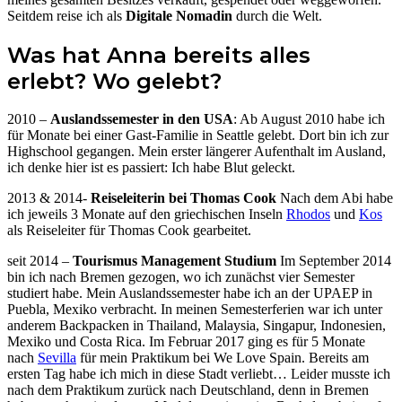
Seitdem reise ich als
Digitale Nomadin
durch die Welt.
Was hat Anna bereits alles
erlebt? Wo gelebt?
2010 –
Auslandssemester in den USA
: Ab August 2010 habe ich
für Monate bei einer Gast-Familie in Seattle gelebt. Dort bin ich zur
Highschool gegangen. Mein erster längerer Aufenthalt im Ausland,
ich denke hier ist es passiert: Ich habe Blut geleckt.
2013 & 2014-
Reiseleiterin bei Thomas Cook
Nach dem Abi habe
ich jeweils 3 Monate auf den griechischen Inseln
Rhodos
und
Kos
als Reiseleiter für Thomas Cook gearbeitet.
seit 2014 –
Tourismus Management Studium
Im September 2014
bin ich nach Bremen gezogen, wo ich zunächst vier Semester
studiert habe. Mein Auslandssemester habe ich an der UPAEP in
Puebla, Mexiko verbracht. In meinen Semesterferien war ich unter
anderem Backpacken in Thailand, Malaysia, Singapur, Indonesien,
Mexiko und Costa Rica. Im Februar 2017 ging es für 5 Monate
nach
Sevilla
für mein Praktikum bei We Love Spain. Bereits am
ersten Tag habe ich mich in diese Stadt verliebt… Leider musste ich
nach dem Praktikum zurück nach Deutschland, denn in Bremen