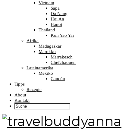
Vietnam
Sapa
Da Nang
Hoi An
Hanoi
Thailand
Koh Yao Yai
Afrika
Madagaskar
Marokko
Marrakesch
Chefchaouen
Lateinamerika
Mexiko
Cancún
Tipps
Rezepte
About
Kontakt