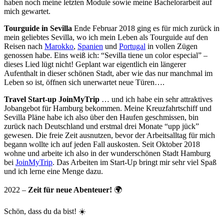
haben noch meine letzten Module sowie meine Bachelorarbeit auf
mich gewartet.
Tourguide in Sevilla
Ende Februar 2018 ging es für mich zurück in
mein geliebtes Sevilla, wo ich mein Leben als Tourguide auf den
Reisen nach
Marokko
,
Spanien
und
Portugal
in vollen Zügen
genossen habe. Eins weiß ich: “Sevilla tiene un color especial” –
dieses Lied lügt nicht! Geplant war eigentlich ein längerer
Aufenthalt in dieser schönen Stadt, aber wie das nur manchmal im
Leben so ist, öffnen sich unerwartet neue Türen….
Travel Start-up JoinMyTrip
… und ich habe ein sehr attraktives
Jobangebot für Hamburg bekommen. Meine Kreuzfahrtschiff und
Sevilla Pläne habe ich also über den Haufen geschmissen, bin
zurück nach Deutschland und erstmal drei Monate “upp jück”
gewesen. Die freie Zeit ausnutzen, bevor der Arbeitsalltag für mich
begann wollte ich auf jeden Fall auskosten. Seit Oktober 2018
wohne und arbeite ich also in der wunderschönen Stadt Hamburg
bei
JoinMyTrip
. Das Arbeiten im Start-Up bringt mir sehr viel Spaß
und ich lerne eine Menge dazu.
2022 –
Zeit für neue Abenteuer!
🌍
Schön, dass du da bist! ☀️