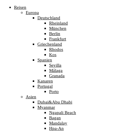
Reisen
Europa
Deutschland
Rheinland
München
Berlin
Frankfurt
Griechenland
Rhodos
Kos
Spanien
Sevilla
Málaga
Granada
Kanaren
Portugal
Porto
Asien
Dubai&Abu Dhabi
Myanmar
Ngapali Beach
Bagan
Mandalay
Hpa-An