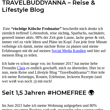
TRAVELBUDDYANNA – Reise &
Lifestyle Blog
Eine
“rischtige Kölsche Frohnatur”
beschreibt mich denke ich
ziemlich treffend! Lebensfroh, reise süchtig, Sparfuchs, nachtaktiv,
generell immer aktiv, 98% der Zeit gute Laune, lache gerne & viel,
immer viel zu viele Ideen und Pläne im Kopf. Fast jede freie Minute
verbringe ich damit, meine nächste Reise zu planen und meine
Erfahrungen mit dir auf meinen
Social Media Kanälen
und hier auf
meinem Blog zu teilen.
Ich hatte es schon lange vor, im Sommer 2017 hat meine liebe
Freundin
Clara
es endlich geschafft, mich zu überreden. Hier ist er
nun, mein Reise und Lifestyle Blog “Travelbuddyanna”! Hier teile
ich meine Reisetipps, Routen, Erlebnisse, leckeren Rezepte (und
wer weiß was noch ;)) mit euch!
Seit 1,5 Jahren #HOMEFREE 🌍
Im Juni 2021 habe ich meine Wohnung aufgegeben und 80%
meines gesamten Besitzes verkauft, gespendet oder weggeworfen.