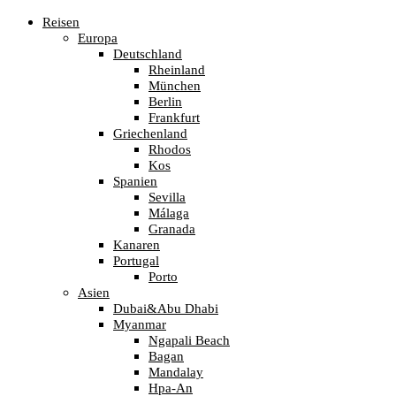
Reisen
Europa
Deutschland
Rheinland
München
Berlin
Frankfurt
Griechenland
Rhodos
Kos
Spanien
Sevilla
Málaga
Granada
Kanaren
Portugal
Porto
Asien
Dubai&Abu Dhabi
Myanmar
Ngapali Beach
Bagan
Mandalay
Hpa-An