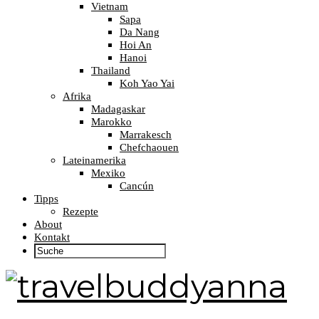
Vietnam
Sapa
Da Nang
Hoi An
Hanoi
Thailand
Koh Yao Yai
Afrika
Madagaskar
Marokko
Marrakesch
Chefchaouen
Lateinamerika
Mexiko
Cancún
Tipps
Rezepte
About
Kontakt